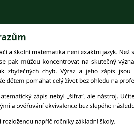
ýrazům
í a školní matematika není exaktní jazyk. Než s
 se pak můžou koncentrovat na skutečný význa
ak zbytečných chyb. Výraz a jeho zápis jsou 
 dětem pomáhat celý život bez ohledu na profe
ematický zápis nebyl „šifra“, ale nástroj. Učite
mi a ověřování ekvivalence bez slepého násled
 rozloženou napříč ročníky základní školy.