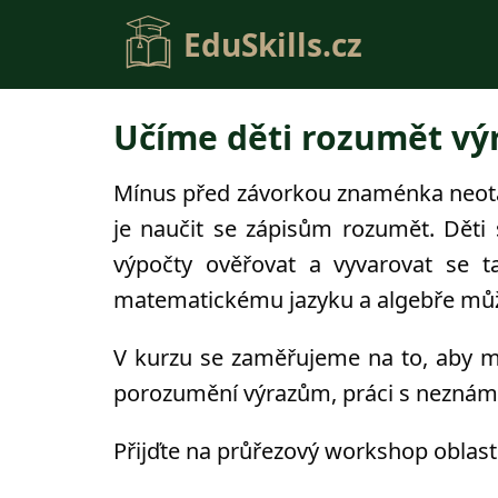
EduSkills.cz
Učíme děti rozumět v
Mínus před závorkou znaménka neotáč
je naučit se zápisům rozumět. Děti
výpočty ověřovat a vyvarovat se t
matematickému jazyku a algebře může
V kurzu se zaměřujeme na to, aby mat
porozumění výrazům, práci s neznámý
Přijďte na průřezový workshop oblastí