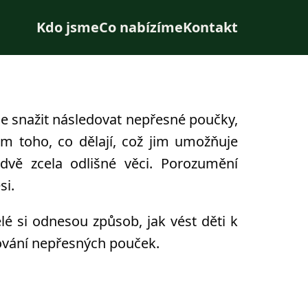
Kdo jsme
Co nabízíme
Kontakt
e snažit následovat nepřesné poučky,
m toho, co dělají, což jim umožňuje
dvě zcela odlišné věci. Porozumění
si.
lé si odnesou způsob, jak vést děti k
ování nepřesných pouček.