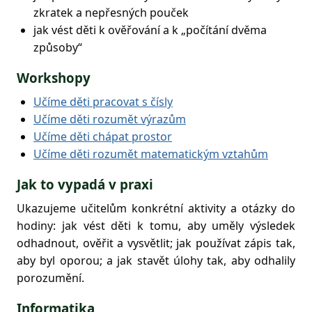
zkratek a nepřesných pouček
jak vést děti k ověřování a k „počítání dvěma
způsoby“
Workshopy
Učíme děti pracovat s čísly
Učíme děti rozumět výrazům
Učíme děti chápat prostor
Učíme děti rozumět matematickým vztahům
Jak to vypadá v praxi
Ukazujeme učitelům konkrétní aktivity a otázky do
hodiny: jak vést děti k tomu, aby uměly výsledek
odhadnout, ověřit a vysvětlit; jak používat zápis tak,
aby byl oporou; a jak stavět úlohy tak, aby odhalily
porozumění.
Informatika